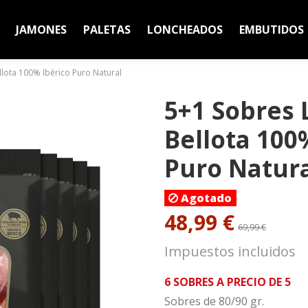
JAMONES
PALETAS
LONCHEADOS
EMBUTIDOS
lota 100% Ibérico Puro Natural
5+1 Sobres 
Bellota 100
Puro Natur
Agotado
48,99 €
69,99 €
Impuestos incluidos
6 SOBRES A PRECIO DE 5
Sobres de 80/90 gr.