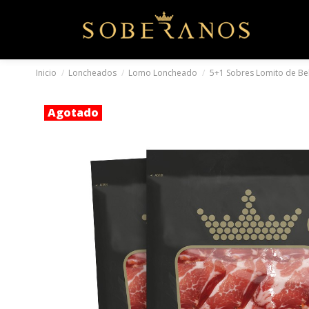
Inicio
Loncheados
Lomo Loncheado
5+1 Sobres Lomito de Bel
Agotado