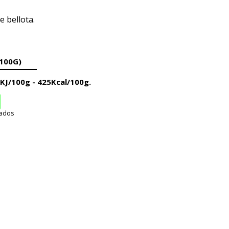
e bellota
.
100G)
3KJ/100g -
425Kcal/100g.
rados