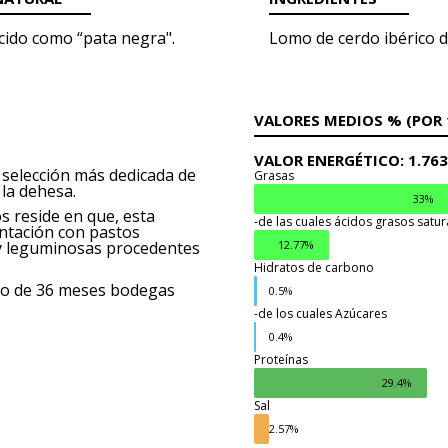
ocido como “pata negra".
Lomo de cerdo ibérico
d
VALORES MEDIOS % (POR 
VALOR ENERGÉTICO:
1.76
 selección más dedicada de
Grasas
 la dehesa.
33%
s reside en que, esta
-de las cuales ácidos grasos satu
entación con pastos
12.77%
y leguminosas procedentes
Hidratos de carbono
imo de 36 meses bodegas
0.5%
-de los cuales Azúcares
Grasas
0.4%
Proteínas
29.4%
Sal
2.57%