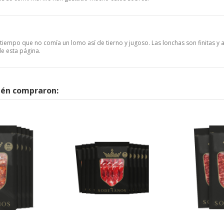
iempo que no comía un lomo así de tierno y jugoso. Las lonchas son finitas y 
e esta página.
ién compraron: