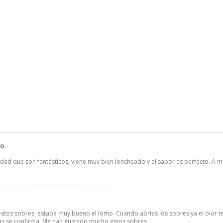
mo
rdad que son fantásticos, viene muy bien loncheado y el sabor es perfecto. A 
tos sobres, estaba muy bueno el lomo. Cuando abrías los sobres ya el olor te 
as se confirma. Me han gustado mucho estos sobres.