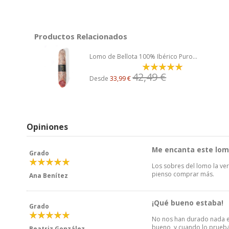
Productos Relacionados
Lomo de Bellota 100% Ibérico Puro...
42,49 €
Desde
33,99 €
Opiniones
Me encanta este lo
Grado
Los sobres del lomo la ve
pienso comprar más.
Ana Benítez
¡Qué bueno estaba!
Grado
No nos han durado nada es
bueno, y cuando lo prueb
Beatriz González