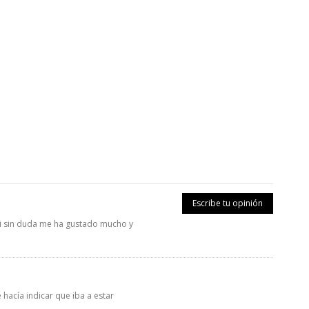
Escribe tu opinión
mi sin duda me ha gustado mucho y
hacía indicar que iba a estar