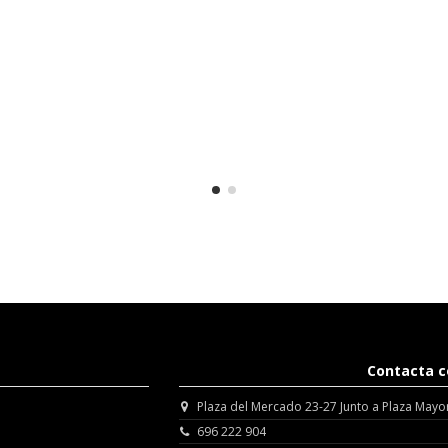
Contacta c
Plaza del Mercado 23-27 Junto a Plaza Mayo
696 222 904