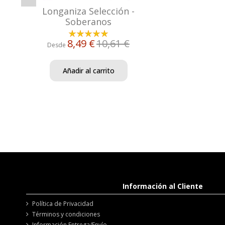
Longaniza Selección -
Soberanos
8,49 €
10,61 €
Desde
Añadir al carrito
Información al Cliente
Política de Privacidad
Términos y condiciones
Información Entrega/Envío