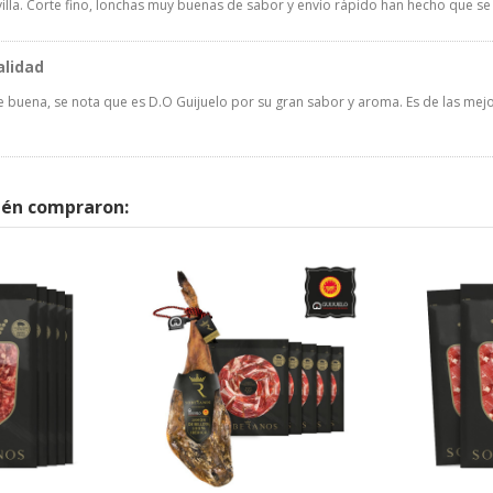
illa. Corte fino, lonchas muy buenas de sabor y envío rápido han hecho que se 
alidad
e buena, se nota que es D.O Guijuelo por su gran sabor y aroma. Es de las me
ién compraron: