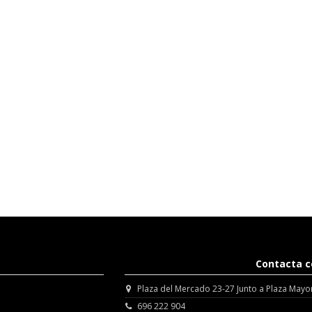
Contacta c
Plaza del Mercado 23-27 Junto a Plaza Mayo
696 222 904