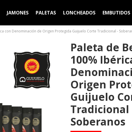
JAMONES
PALETAS
LONCHEADOS
EMBUTIDOS
ica con Denominación de Origen Protegida Guijuelo Corte Tradicional - Sobera
Paleta de B
100% Ibéric
Denominaci
Origen Prot
Guijuelo Co
Tradicional 
Soberanos