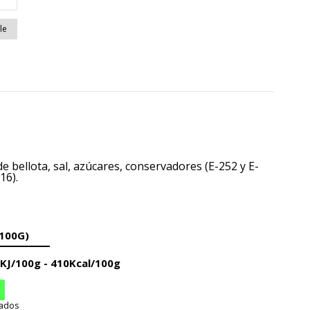
de bellota, sal, azúcares,
conservadores (E-252 y E-
16).
100G)
2KJ/100g -
410Kcal/100g
rados