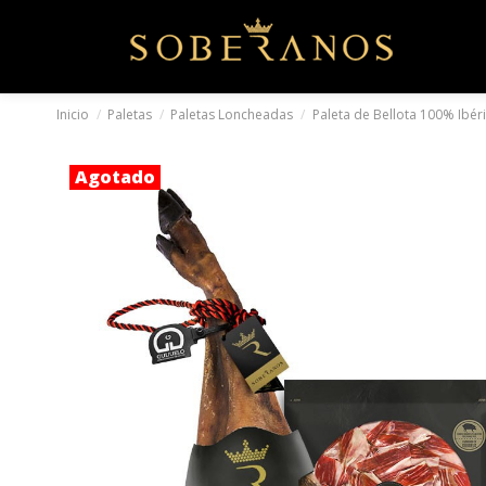
Inicio
Paletas
Paletas Loncheadas
Paleta de Bellota 100% Ibér
Agotado