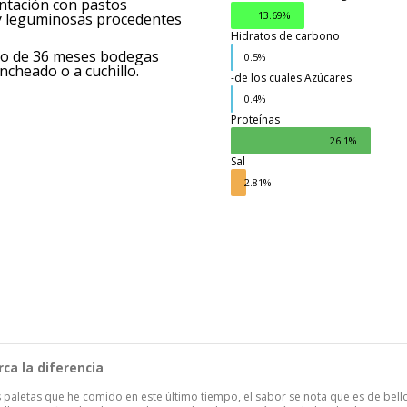
entación con pastos
13.69%
y leguminosas procedentes
Hidratos de carbono
imo de 36 meses bodegas
0.5%
ncheado o a cuchillo.
-de los cuales Azúcares
Grasas
0.4%
Proteínas
26.1%
Sal
2.81%
ca la diferencia
 paletas que he comido en este último tiempo, el sabor se nota que es de bell