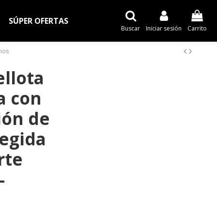
SÚPER OFERTAS
Buscar
Iniciar sesión
Carrito
nos
ellota
a con
ón de
egida
rte
-