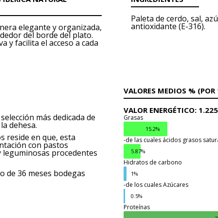
Paleta de cerdo, sal, az
antioxidante (E-316).
nera elegante y organizada,
ededor del borde del plato.
 y facilita el acceso a cada
VALORES MEDIOS % (POR 
VALOR ENERGÉTICO:
1.22
 selección más dedicada de
Grasas
 la dehesa.
15.2%
s reside en que, esta
-de las cuales ácidos grasos satu
entación con pastos
5.87%
y leguminosas procedentes
Hidratos de carbono
imo de 36 meses bodegas
1%
-de los cuales Azúcares
Grasas
0.5%
Proteínas