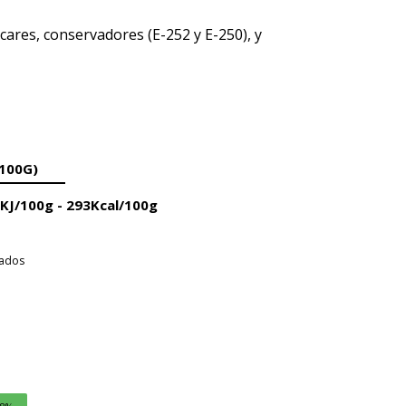
úcares,
conservadores (E-252 y E-250),
y
100G)
5KJ/100g -
293Kcal/100g
rados