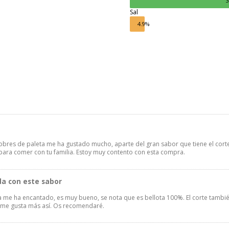
Sal
4.9%
sobres de paleta me ha gustado mucho, aparte del gran sabor que tiene el cort
 para comer con tu familia. Estoy muy contento con esta compra.
da con este sabor
eta me ha encantado, es muy bueno, se nota que es bellota 100%. El corte tamb
 me gusta más así. Os recomendaré.