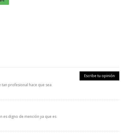
38%
Escribe tu opinión
e tan profesional hace que sea
ién es digno de mención ya que es