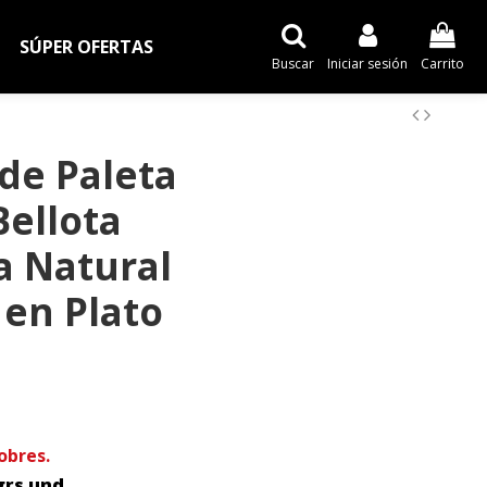
SÚPER OFERTAS
Buscar
Iniciar sesión
Carrito
de Paleta
ellota
a Natural
en Plato
obres.
grs und.