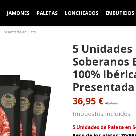
JAMONES
PALETAS
LONCHEADOS
EMBUTIDOS
l Presentada en Plato
5 Unidades 
Soberanos B
100% Ibéric
Presentada 
36,95 €
49,79 €
Impuestos incluidos
5 Unidades de Paleta en S
Peso de los platos: 80/90