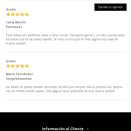
Escribe tu opinión
Grado
Carla Martín
Perfectos
Estos sobres son perfectos, sabor y corte únicos. Transporte genial y un olor cuando abres
los sobres que te los comes rápidos. Se nota mucho que en esta página hay cosas de
mucha calidad.
Grado
Mario Fernández
Sorprendentes
Los sobres de paleta estaban deliciosos, tendré que comprar más la próxima vez porque
nos los hemos comido rápido. Esta página tiene productos de muy buena calidad.
Información al Cliente