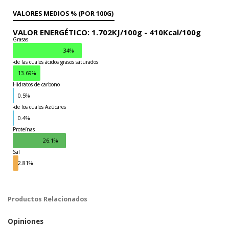
VALORES MEDIOS % (POR 100G)
VALOR ENERGÉTICO:
1.702KJ/100g -
410Kcal/100g
Grasas
34%
-de las cuales ácidos grasos saturados
13.69%
Hidratos de carbono
0.5%
-de los cuales Azúcares
Grasas
0.4%
Proteínas
26.1%
Sal
2.81%
Productos Relacionados
Opiniones