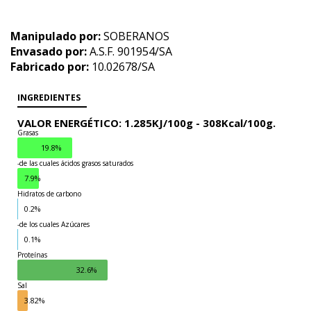
Manipulado por:
SOBERANOS
Envasado por:
A.S.F. 901954/SA
Fabricado por:
10.02678/SA
INGREDIENTES
VALOR ENERGÉTICO: 1.285KJ/100g - 308Kcal/100g.
Grasas
19.8%
-de las cuales ácidos grasos saturados
7.9%
Hidratos de carbono
0.2%
-de los cuales Azúcares
0.1%
Proteínas
32.6%
Sal
3.82%