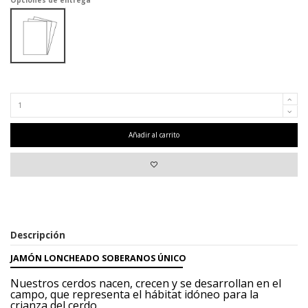
Peso: 5/5,5 Kg. | Cantidad de sobres: 20/22 sobres (90/100 grs).
Añadir al carrito
Descripción
JAMÓN LONCHEADO SOBERANOS ÚNICO
Nuestros cerdos nacen, crecen y se desarrollan
en el
campo, que representa
el hábitat idóneo para la
crianza del cerdo.