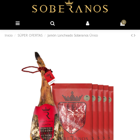
0
Inicio
SÚPER OFERTAS
Jamón Loncheado Soberanos Único