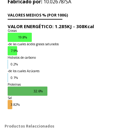
Fabricado por:
10.02678/SA
VALORES MEDIOS % (POR 100G)
VALOR ENERGÉTICO:
1.285KJ -
308Kcal
Grasas
19.8%
-de las cuales ácidos grasos saturados
7.9%
Hidratos de carbono
0.2%
-de los cuales Azúcares
Grasas
0.1%
Proteínas
32.6%
Sal
3.82%
Productos Relaccionados