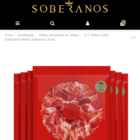
0
Inicio
Loncheados
Paleta Loncheada en Sobres
5+1 Sobres Corte
Tradicional Paleta Soberanos Único