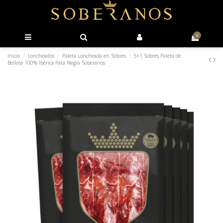
0
Inicio
Loncheados
Paleta Loncheada en Sobres
5+1 Sobres Paleta de
Bellota 100% Ibérica Pata Negra Soberanos