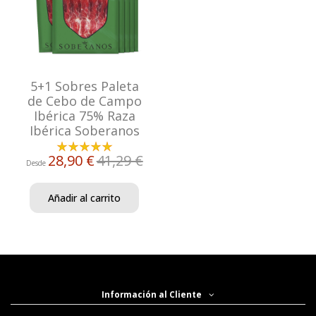
5+1 Sobres Paleta
de Cebo de Campo
Ibérica 75% Raza
Ibérica Soberanos
28,90 €
41,29 €
Desde
Añadir al carrito
Información al Cliente