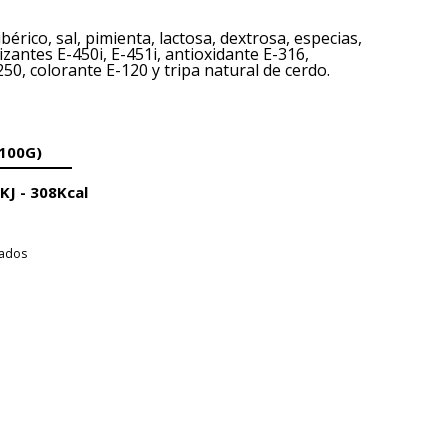
bérico, sal, pimienta, lactosa, dextrosa, especias,
lizantes E-450i, E-451i, antioxidante E-316,
50, colorante E-120 y tripa natural de cerdo.
100G)
KJ -
308Kcal
rados