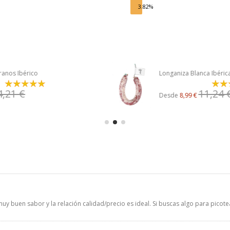
3.82%
Longaniza Blanca Ibérica Artesana -...
11,24 €
Desde
8,99 €
uy buen sabor y la relación calidad/precio es ideal. Si buscas algo para picotea