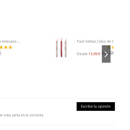
Pack Velitas Cebo de Campo Ibéricas...
16,99 €
Desde
13,99 €
Escribe tu opinión
r esta sarta es la correcta.