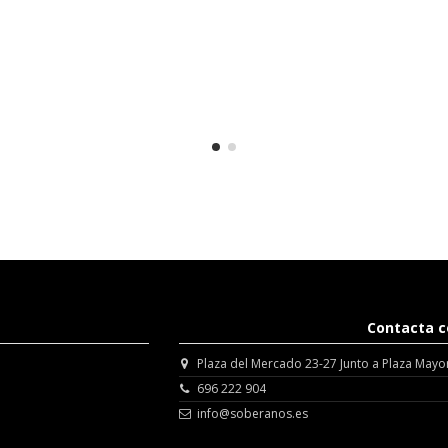
Contacta c
Plaza del Mercado 23-27 Junto a Plaza Mayo
696 222 904
info@soberanos.es