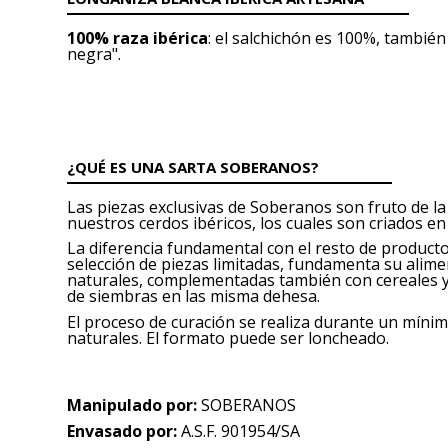
100% raza ibérica
: el salchichón es 100%, tambié
negra".
¿QUÉ ES UNA SARTA SOBERANOS?
Las piezas exclusivas de Soberanos son fruto de la
nuestros cerdos ibéricos, los cuales son criados en
La diferencia fundamental con el resto de producto
selección de piezas limitadas, fundamenta su alim
naturales, complementadas también con cereales 
de siembras en las misma dehesa.
El proceso de curación se realiza durante un mín
naturales. El formato puede ser loncheado.
Manipulado por:
SOBERANOS
Envasado por:
A.S.F. 901954/SA