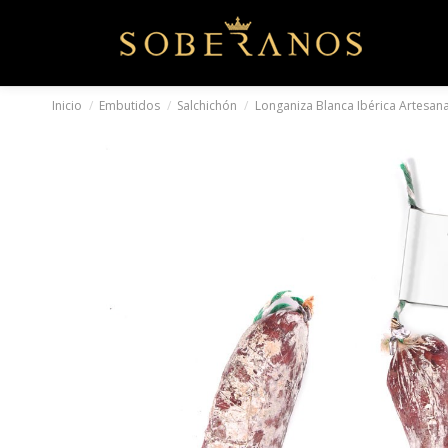
Inicio
Embutidos
Salchichón
Longaniza Blanca Ibérica Artesan