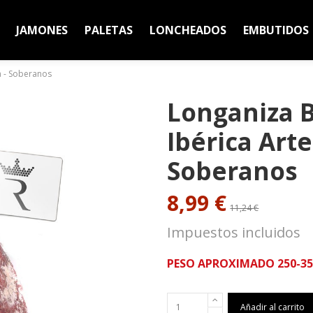
JAMONES
PALETAS
LONCHEADOS
EMBUTIDOS
a - Soberanos
Longaniza 
Ibérica Arte
Soberanos
8,99 €
11,24 €
Impuestos incluidos
PESO APROXIMADO 250-35
Añadir al carrito