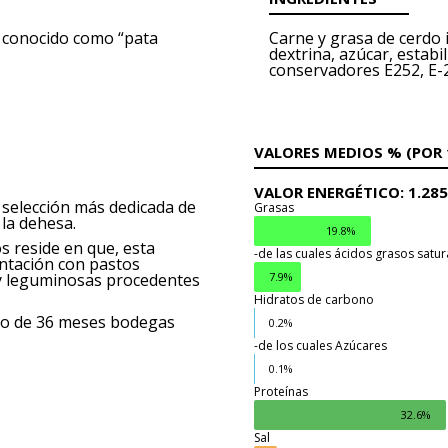
n conocido como “pata
Carne y grasa de cerdo i
dextrina, azúcar, estabi
conservadores E252, E-2
VALORES MEDIOS % (POR 
VALOR ENERGÉTICO:
1.285
 selección más dedicada de
Grasas
 la dehesa.
19.8%
s reside en que, esta
-de las cuales ácidos grasos satu
entación con pastos
7.9%
y leguminosas procedentes
Hidratos de carbono
imo de 36 meses bodegas
0.2%
-de los cuales Azúcares
Grasas
0.1%
Proteínas
32.6%
Sal