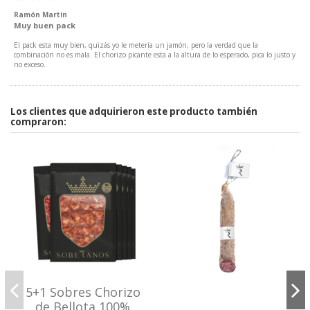
Ramón Martín
Muy buen pack
El pack esta muy bien, quizás yo le metería un jamón, pero la verdad que la
combinación no es mala. El chorizo picante esta a la altura de lo esperado, pica lo justo y
no exceso.
Los clientes que adquirieron este producto también
compraron:
5+1 Sobres Chorizo
de Bellota 100%