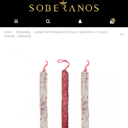
0
Inicio
Embutidos
Velitas Trio Promoción (Chorizo + Salchichón + Chorizo
Picante) - Soberanos