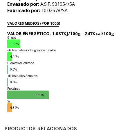
Envasado por:
A.S.F. 901954/SA
Fabricado por:
10.02678/SA
VALORES MEDIOS (POR 100G)
VALOR ENERGÉTICO: 1.037KJ/100g -
247Kcal/100g
Grasas
11.2%
-de las cuales ácidos grasos saturados
4.14%
Hidratos de carbono
0.7%
-de los cuales Azúcares
0.5%
Proteínas
35.9%
Sal
4.37%
PRODUCTOS RELACIONADOS