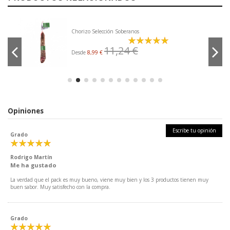
Chorizo Selección Soberanos
11,24 €
Desde
8,99 €
Opiniones
Escribe tu opinión
Grado
Rodrigo Martín
Me ha gustado
La verdad que el pack es muy bueno, viene muy bien y los 3 productos tienen muy
buen sabor. Muy satisfecho con la compra.
Grado