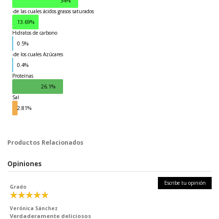
34%
-de las cuales ácidos grasos saturados
13.69%
Hidratos de carbono
0.5%
-de los cuales Azúcares
Grasas
0.4%
Proteínas
26.1%
Sal
2.81%
Productos Relacionados
Opiniones
Escribe tu opinión
Grado
Verónica Sánchez
Verdaderamente deliciosos