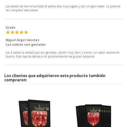
Los sobres me han encantado la paleta esta muy jugosa y con un gran sabor. La próxima
vez compraré más sobres.
Grado
Miguel Ángel Sánchez
Los sobres son geniales
Los 2 sobres la verdad que son geniales, vienen muy bien y tienen un sabor realmente
bueno. Este tipo de ofertas a mi personalmente me gustan bastante.
Los clientes que adquirieron este producto también
compraron: