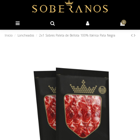
0
Inicio
Loncheados
2x1 Sobres Paleta de Bellota 100% Ibérica Pata Negra