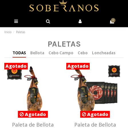
0
Inicio
Paletas
PALETAS
TODAS
Bellota
Cebo Campo
Cebo
Loncheadas
Agotado
Agotado
Agotado
Agotado
Paleta de Bellota
Paleta de Bellota