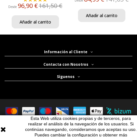
Desde
96,90 €
161,50 €
Desde
Añadir al carrito
Añadir al carrito
Información al Cliente
Contacta con Nosotros
Síguenos
Esta Web utiliza cookies propias y de terceros, para
JAMONES IBÉRICOS DE BELLOTA | ENVÍOS GRATIS CON PEDIDOS SUPERIORES A
realizar el análisis de la navegación de los usuarios. Si
79€
continúas navegando, consideramos que aceptas su uso.
Puedes cambiar la configuración u obtener más
MÁXIMO AHORRO
3x2
JAMONES
PALETAS
LONCHEADOS
EMBUTIDOS
OTROS