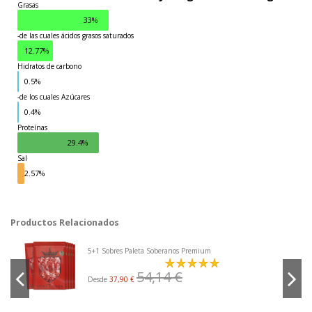
Grasas
33%
-de las cuales ácidos grasos saturados
12.77%
Hidratos de carbono
0.5%
-de los cuales Azúcares
Grasas
0.4%
Proteínas
29.4%
Sal
2.57%
Productos Relacionados
5+1 Sobres Paleta Soberanos Premium
54,14 €
Desde
37,90 €