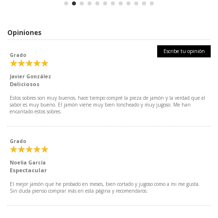
Opiniones
Escribe tu opinión
Grado
Javier González
Deliciosos
Estos sobres son muy buenos, hace tiempo compré la pieza de jamón y la verdad que el
sabor es muy bueno. El jamón viene muy bien loncheado y muy jugoso. Me han
encantado estos sobres.
Grado
Noelia García
Espectacular
El mejor jamón que he probado en meses, bien cortado y jugoso como a mi me gusta.
Sin duda pienso comprar más en esta página y recomendaros.