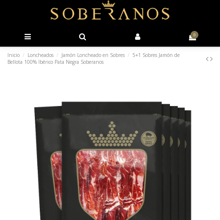
0
Inicio
Loncheados
Jamón Loncheado en Sobres
5+1 Sobres Jamón de
Bellota 100% Ibérico Pata Negra Soberanos