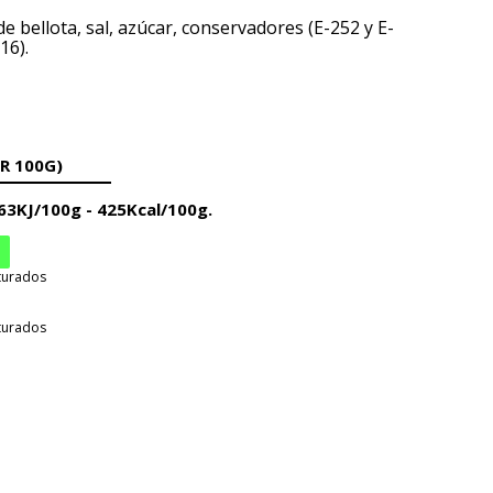
e bellota, sal, azúcar, conservadores (E-252 y E-
16).
R 100G)
3KJ/100g - 425Kcal/100g.
aturados
aturados