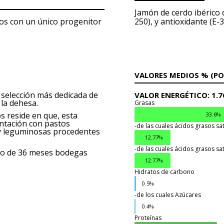
Jamón de cerdo ibérico d
dos con un único progenitor
250), y antioxidante (E-3
VALORES MEDIOS % (PO
 selección más dedicada de
VALOR ENERGÉTICO: 1.76
 la dehesa.
Grasas
s reside en que, esta
33.6%
entación con pastos
-de las cuales ácidos grasos s
y leguminosas procedentes
12.77%
-de las cuales ácidos grasos s
imo de 36 meses bodegas
12.77%
Hidratos de carbono
0.5%
-de los cuales Azúcares
0.4%
Proteínas