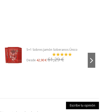
5+1 Sobres Jamón Soberanos Único
61,29 €
Desde
42,90 €
Escribe tu opinión