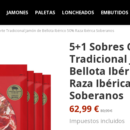
JAMONES
PALETAS
LONCHEADOS
EMBUTIDOS
rte Tradicional Jamón de Bellota Ibérico 50% Raza Ibérica Soberanos
5+1 Sobres 
Tradicional
Bellota Ibé
Raza Ibéric
Soberanos
62,99 €
89,99 €
Impuestos incluidos