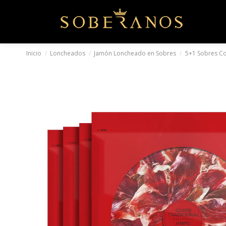
Inicio
Loncheados
Jamón Loncheado en Sobres
5+1 Sobres Co