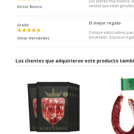
Los sobres muy buenos, son
verdad que están geniales. 
Víctor Benito
El mejor regalo
Grado
Compre estos sobres para 
encantado. Si buscas rega
Omar Hernández
Los clientes que adquirieron este producto tamb