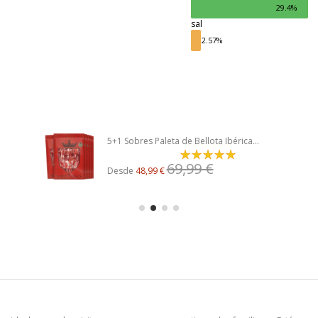
29.4%
sal
2.57%
5+1 Sobres Paleta de Bellota Ibérica...
69,99 €
Desde
48,99 €