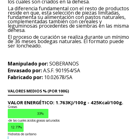
los cuales son criados en la dehesa.
La diferencia fundamental con el resto de productos
reside en que, esta selección de piezas limitadas,
fundamenta su alimentación con pastos naturales,
complementadas también con cereales y
leguminosas procedentes de siembras en las misma
dehesa.
El proceso de curación se realiza durante un mínimo
de 36 meses bodegas naturales. El formato puede
ser loncheado.
Manipulado por:
SOBERANOS
Envasado por:
A.S.F. 901954/SA
Fabricado por:
10.02678/SA
VALORES MEDIOS % (POR 100G)
VALOR ENERGÉTICO:
1.763KJ/100g -
425Kcal/100g.
Grasas
33%
-de las cuales ácidos grasos saturados
12.77%
Hidratos de carbono