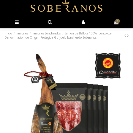
0
Inicio
Jamones
Jamones Loncheados
Jamón de Bellota 100% Ibérico con
Denominación de Origen Protegida Guijuelo Loncheado Soberanos