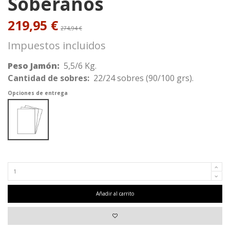
Soberanos
219,95 €
274,94 €
Impuestos incluidos
Peso Jamón:
5,5/6 Kg.
Cantidad de sobres:
22/
24
sobres (90/100 grs).
Opciones de entrega
Peso: 5,5/6 Kg. | Cantidad de sobres: 22/24 sobres (90/100 grs).
Añadir al carrito