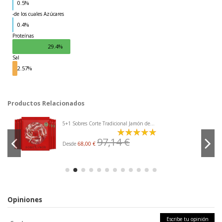
0.5%
-de los cuales Azúcares
Grasas
0.4%
Proteínas
29.4%
Sal
2.57%
Productos Relacionados
5+1 Sobres Corte Tradicional Jamón de...
97,14 €
Desde
68,00 €
Opiniones
Escribe tu opinión