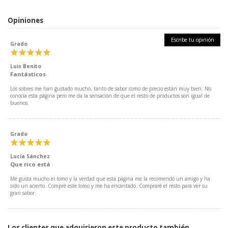
Opiniones
Escribe tu opinión
Grado
Luis Benito
Fantásticos
Los sobres me han gustado mucho, tanto de sabor como de precio están muy bien. No
conocía esta página pero me da la sensación de que el resto de productos son igual de
buenos.
Grado
Lucía Sánchez
Que rico está
Me gusta mucho el lomo y la verdad que esta página me la recomendó un amigo y ha
sido un acierto. Compré este lomo y me ha encantado. Compraré el resto para ver su
gran sabor.
Los clientes que adquirieron este producto también