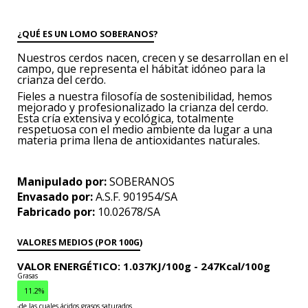
¿QUÉ ES UN LOMO SOBERANOS?
Nuestros cerdos nacen, crecen y se desarrollan
en el
campo, que representa
el hábitat idóneo para la
crianza del cerdo.
Fieles a nuestra filosofía de sostenibilidad,
hemos
mejorado y profesionalizado
la crianza del cerdo.
Esta cría
extensiva y ecológica, totalmente
respetuosa
con el medio ambiente da lugar
a una
materia prima llena de antioxidantes
naturales.
Manipulado por:
SOBERANOS
Envasado por:
A.S.F. 901954/SA
Fabricado por:
10.02678/SA
VALORES MEDIOS (POR 100G)
VALOR ENERGÉTICO: 1.037KJ/100g -
247Kcal/100g
Grasas
11.2%
-de las cuales ácidos grasos saturados