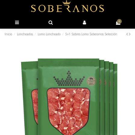
0
Inicio
Loncheados
Lomo Loncheado
5+1 Sobres Lomo Soberanos Selección