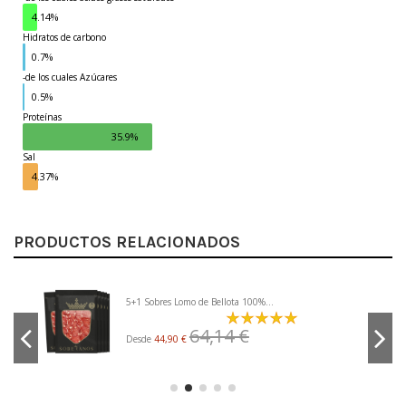
4.14%
Hidratos de carbono
0.7%
-de los cuales Azúcares
0.5%
Proteínas
35.9%
Sal
4.37%
PRODUCTOS RELACIONADOS
5+1 Sobres Lomo de Bellota 100%...
64,14 €
Desde
44,90 €