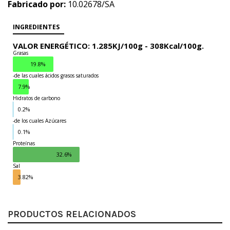
Fabricado por:
10.02678/SA
INGREDIENTES
VALOR ENERGÉTICO: 1.285KJ/100g - 308Kcal/100g.
Grasas
19.8%
-de las cuales ácidos grasos saturados
7.9%
Hidratos de carbono
0.2%
-de los cuales Azúcares
0.1%
Proteínas
32.6%
Sal
3.82%
PRODUCTOS RELACIONADOS