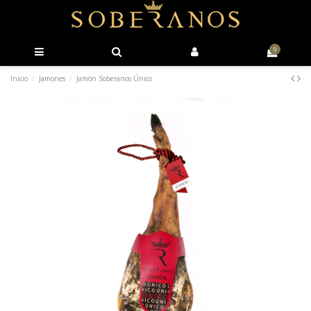
0
Inicio
Jamones
Jamón Soberanos Único