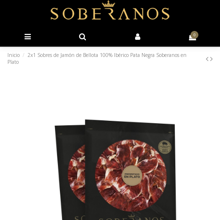
0
Inicio
2x1 Sobres de Jamón de Bellota 100% Ibérico Pata Negra Soberanos en
Plato