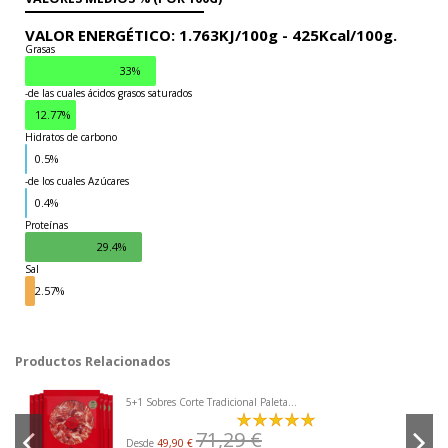
VALOR ENERGÉTICO:
1.763KJ/100g -
425Kcal/100g.
Grasas
33%
-de las cuales ácidos grasos saturados
12.77%
Hidratos de carbono
0.5%
-de los cuales Azúcares
Grasas
0.4%
Proteínas
29.4%
Sal
2.57%
Productos Relacionados
5+1 Sobres Corte Tradicional Paleta...
71,29 €
Desde
49,90 €