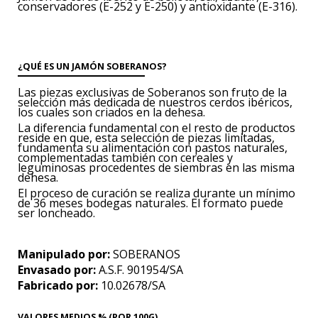
conservadores (E-252 y
E-250) y antioxidante (E-316).
¿QUÉ ES UN JAMÓN SOBERANOS?
Las piezas exclusivas de Soberanos son fruto de la
selección más dedicada de nuestros cerdos ibéricos,
los cuales son criados en la dehesa.
La diferencia fundamental con el resto de productos
reside en que, esta selección de piezas limitadas,
fundamenta su alimentación con pastos naturales,
complementadas también con cereales y
leguminosas procedentes de siembras en las misma
dehesa.
El proceso de curación se realiza durante un mínimo
de 36 meses bodegas naturales. El formato puede
ser loncheado.
Manipulado por:
SOBERANOS
Envasado por:
A.S.F. 901954/SA
Fabricado por:
10.02678/SA
VALORES MEDIOS % (POR 100G)